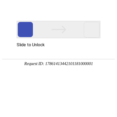
立即注册
威尼斯wns8885556
带您畅享
全球体育盛事
专业平台，数据精准，
高清直播
覆盖热门体育项
目。
聚焦足球、篮球、电竞等赛事，
每日内容实时更
新
。
极速访问
下载APP